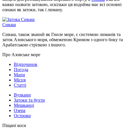
важко назвати затокою, оскільки ця водойма має всі основні
ознаки як затоки, так і лиману.
Сиваш
Сиваш, також званий як Гниле море, є системою лиманів та
заток Азовського моря, обмеженою Кримом з одного боку та
Арабатською стрілкою з іншого.
Про Азовське море
Відпочинок
Погода
Мапи
Місця
Статті
Вулкани
Затоки та бухти
Мешканці
Озера
Острови
Піщані коси