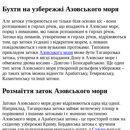
Бухти на узбережжі Азовського моря
Але затоки утворюються не тільки біля основи кіс - вони
розташовані в гирлах річок, що впадають в Азовське море,
поряд з лиманами, які також розташовані в гирлах річок.
Затоки від лиманів, утвореними в гирлах річок, відрізняються
тим, що затоки з'єднані з відкритим морем, а лимани
повідомляються з ним вузькими протоками. Типовим
прикладом затоки
Азовського моря
може бути Таганрозька
затока, утворена в місці впадання Дону в Азовське море і
обмежена двома косами - Довгою і Білосарайською. Ще один
тип заток Азовського моря утворений рельєфом узбережжя –
до таких заток можна віднести Арабатську, Темрюкську,
Казантипську та інші затоки.
Розмаїття заток Азовського моря
Затоки Азовського моря дуже відрізняються одна від одної.
Наприклад, Таганрозька затока займає величезну площу в
порівнянні з іншими затоками і є значною частиною
Азовського моря, а Арабатська затока - це просторий пляж на
східному узбережжі Криму, Бердянська затока є зручним
місцем для розташування морського порту, а
Сиваш
взагалі