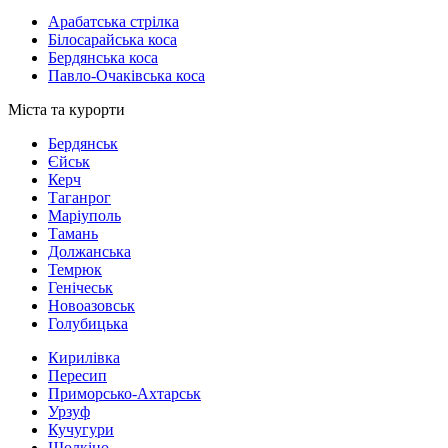
Арабатська стрілка
Білосарайська коса
Бердянська коса
Павло-Очаківська коса
Міста та курорти
Бердянськ
Єйськ
Керч
Таганрог
Маріуполь
Тамань
Должанська
Темрюк
Генічеськ
Новоазовськ
Голубицька
Кирилівка
Пересип
Приморсько-Ахтарськ
Урзуф
Кучугури
Щолкіно