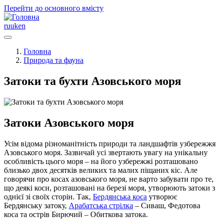
Перейти до основного вмісту
ru
uk
en
Головна
Природа та фауна
Затоки та бухти Азовського моря
Затоки Азовського моря
Усім відома різноманітність природи та ландшафтів узбережжя
Азовського моря. Зазвичай усі звертають увагу на унікальну
особливість цього моря – на його узбережжі розташовано
близько двох десятків великих та малих піщаних кіс. Але
говорячи про косах азовського моря, не варто забувати про те,
що деякі коси, розташовані на березі моря, утворюють затоки з
однієї зі своїх сторін. Так,
Бердянська коса
утворює
Бердянську затоку,
Арабатська стрілка
– Сиваш, Федотова
коса та острів Бирючий – Обиткова затока.