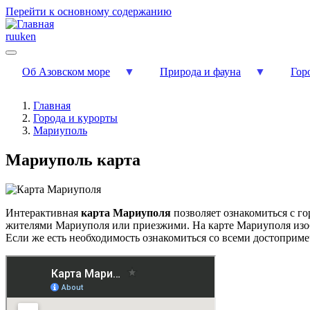
Перейти к основному содержанию
ru
uk
en
Об Азовском море
Природа и фауна
Гор
Главная
Города и курорты
Мариуполь
Мариуполь карта
Интерактивная
карта Мариуполя
позволяет ознакомиться с го
жителями Мариуполя или приезжими. На карте Мариуполя изоб
Если же есть необходимость ознакомиться со всеми достоприм