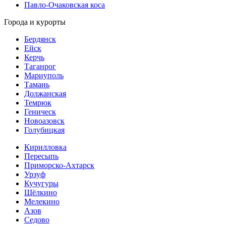
Павло-Очаковская коса
Города и курорты
Бердянск
Ейск
Керчь
Таганрог
Мариуполь
Тамань
Должанская
Темрюк
Геническ
Новоазовск
Голубицкая
Кирилловка
Пересыпь
Приморско-Ахтарск
Урзуф
Кучугуры
Щёлкино
Мелекино
Азов
Седово