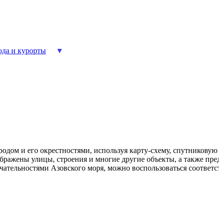
ода и курорты
родом и его окрестностями, используя карту-схему, спутниковую
ражены улицы, строения и многие другие объекты, а также пре
ечательностями Азовского моря, можно воспользоваться соотве