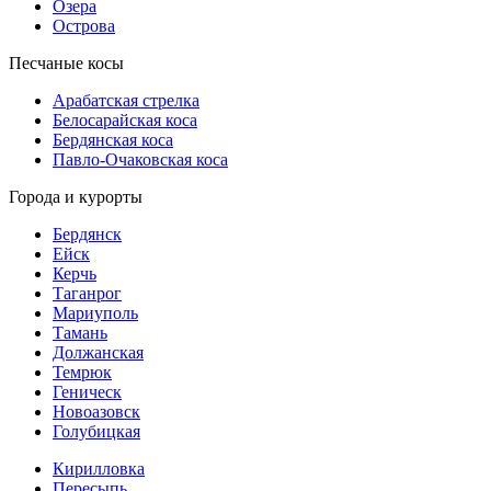
Озера
Острова
Песчаные косы
Арабатская стрелка
Белосарайская коса
Бердянская коса
Павло-Очаковская коса
Города и курорты
Бердянск
Ейск
Керчь
Таганрог
Мариуполь
Тамань
Должанская
Темрюк
Геническ
Новоазовск
Голубицкая
Кирилловка
Пересыпь