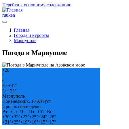
Перейти к основному содержанию
ru
uk
en
Главная
Города и курорты
Мариуполь
Погода в Мариуполе
+
28
°
C
H:
+
31°
L:
+
23°
Мариуполь
Понедельник, 10 Август
Прогноз на неделю
Вт
Ср
Чт
Пт
Сб
Вс
+
30°
+
32°
+
27°
+
25°
+
24°
+
26°
+
21°
+
25°
+
19°
+
16°
+
15°
+
17°