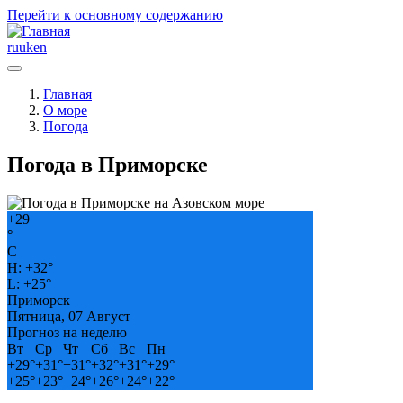
Перейти к основному содержанию
ru
uk
en
Главная
О море
Погода
Погода в Приморске
+
29
°
C
H:
+
32°
L:
+
25°
Приморск
Пятница, 07 Август
Прогноз на неделю
Вт
Ср
Чт
Сб
Вс
Пн
+
29°
+
31°
+
31°
+
32°
+
31°
+
29°
+
25°
+
23°
+
24°
+
26°
+
24°
+
22°