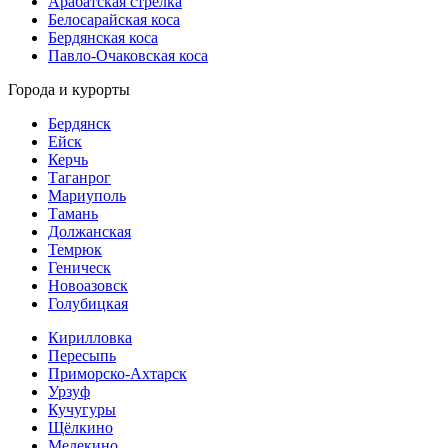
Арабатская стрелка
Белосарайская коса
Бердянская коса
Павло-Очаковская коса
Города и курорты
Бердянск
Ейск
Керчь
Таганрог
Мариуполь
Тамань
Должанская
Темрюк
Геническ
Новоазовск
Голубицкая
Кирилловка
Пересыпь
Приморско-Ахтарск
Урзуф
Кучугуры
Щёлкино
Мелекино