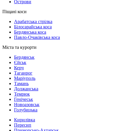
Острови
Піщані коси
Арабатська стрілка
Білосарайська коса
Бердянська коса
Павло-Очаківська коса
Міста та курорти
Бердянськ
Єйськ
Керч
Таганрог
Маріуполь
Тамань
Должанська
Темрюк
Генічеськ
Новоазовськ
Голубицька
Кирилівка
Пересип
Приморсько-Ахтарськ