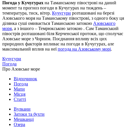
Погода у Кучугурах
на Таманському півострові на даний
момент та прогноз погоди в Кучугурах на тиждень –
температура, тиск, вітер.
Кучугури
розташовані на березі
Азовського моря на Таманському півострові, з одного боку ця
ділянка суші омивається Таманською затокою
Азовського
моря
, а з іншого – Темрюкською затокою . Сам Таманський
півострів розташовані біля Керченської протоки, що сполучає
Азовське море з Чорним. Поєднання впливу всіх цих
природних факторів впливає на погоди в Кучугурах, але
максимальний вплив на неї
погода на Азовському морі
.
Кучугури
Погода
Про Азовське море
Відпочинок
Погода
Мапи
Місця
Статті
Вулкани
Затоки та бухти
Мешканці
Озера