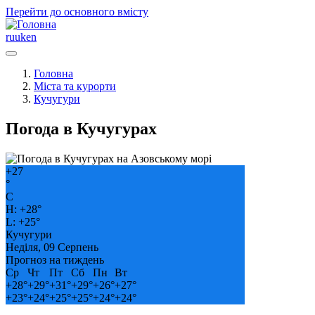
Перейти до основного вмісту
ru
uk
en
Головна
Міста та курорти
Кучугури
Погода в Кучугурах
+
27
°
C
H:
+
28°
L:
+
25°
Кучугури
Неділя, 09 Серпень
Прогноз на тиждень
Ср
Чт
Пт
Сб
Пн
Вт
+
28°
+
29°
+
31°
+
29°
+
26°
+
27°
+
23°
+
24°
+
25°
+
25°
+
24°
+
24°