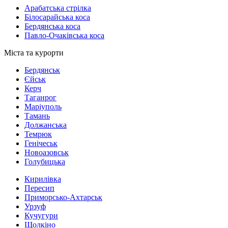
Арабатська стрілка
Білосарайська коса
Бердянська коса
Павло-Очаківська коса
Міста та курорти
Бердянськ
Єйськ
Керч
Таганрог
Маріуполь
Тамань
Должанська
Темрюк
Генічеськ
Новоазовськ
Голубицька
Кирилівка
Пересип
Приморсько-Ахтарськ
Урзуф
Кучугури
Щолкіно