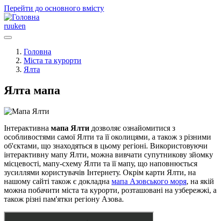
Перейти до основного вмісту
ru
uk
en
Головна
Міста та курорти
Ялта
Ялта мапа
Інтерактивна
мапа Ялти
дозволяє ознайомитися з
особливостями самої Ялти та її околицями, а також з різними
об'єктами, що знаходяться в цьому регіоні. Використовуючи
інтерактивну мапу Ялти, можна вивчати супутникову зйомку
місцевості, мапу-схему Ялти та її мапу, що наповнюється
зусиллями користувачів Інтернету. Окрім карти Ялти, на
нашому сайті також є докладна
мапа Азовського моря
, на якій
можна побачити міста та курорти, розташовані на узбережжі, а
також різні пам'ятки регіону Азова.