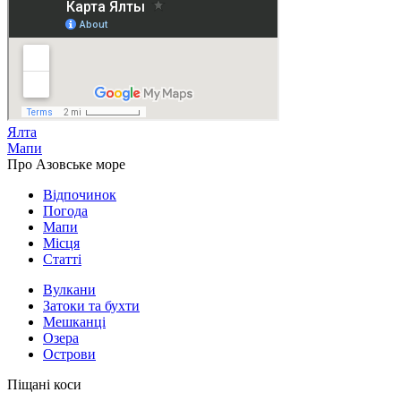
Ялта
Мапи
Про Азовське море
Відпочинок
Погода
Мапи
Місця
Статті
Вулкани
Затоки та бухти
Мешканці
Озера
Острови
Піщані коси